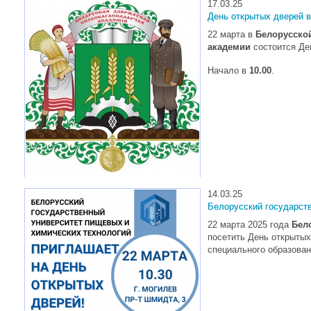
17.03.25
В Белорусском государственном университете транспорте в 2025
День открытых дверей 
22 марта в
Белорусско
академии
состоится Де
Начало в
10.00
.
14.03.25
Белорусский государств
22 марта 2025 года
Бело
посетить День открытых
специального образован