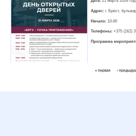
Дата:
21 марта 2026 год
Адрес:
г. Брест, бульва
Начало:
10-00
Телефоны:
+375 (162) 3
Программа мероприят
« первая
‹ предыду