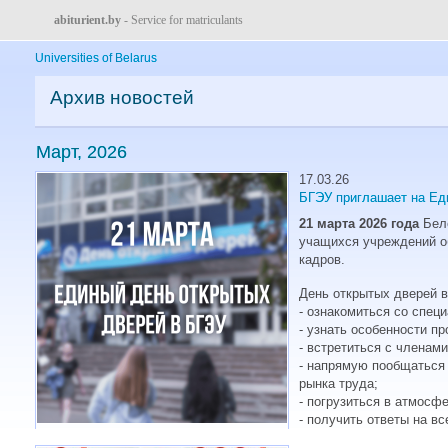
abiturient.by
- Service for matriculants
Universities of Belarus
Архив новостей
Март, 2026
17.03.26
БГЭУ приглашает на Ед
21 марта 2026 года
Бело
учащихся учреждений о
кадров.
День открытых дверей в
- ознакомиться со спе
- узнать особенности п
- встретиться с членам
- напрямую пообщаться 
рынка труда;
- погрузиться в атмосф
- получить ответы на в