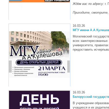
Ждём вас по адресу:
г. 
Приходите, смотрите,
16.03.26
МГУ имени А.А.Кулешов
Могилевский государств
всех заинтересованных
университета, правилах
предоставить исчерпы
16.03.26
Белорусский государств
В учреждении образован
учащихся и их родител