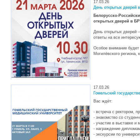
17.03.26
День открытых дверей в
Белорусско-Российски
открытых дверей в БР
День открытых дверей 
ответы на все интерес
Особое внимание будет 
Могилёвского региона, 
17.03.26
Гомельский государств
Вас ждёт:
- встреча с ректором, 
- знакомство со студен
- участие в выставке и 
- награждение диплома
- экскурсии по универси