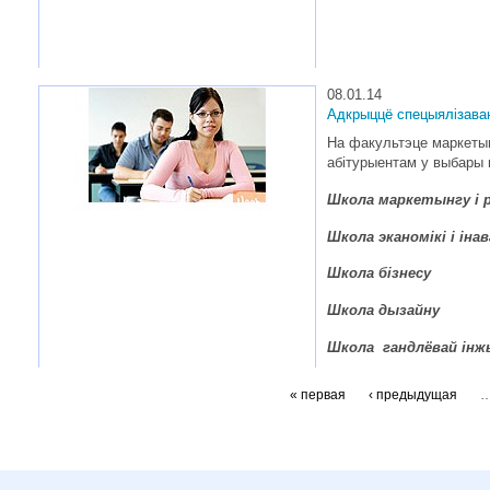
08.01.14
Адкрыццё спецыялізава
На факультэце маркеты
абiтурыентам у выбары 
Школа маркетынгу i 
Школа эканомiкi i iна
Школа бiзнесу
Школа дызайну
Школа гандлёвай iнж
« первая
‹ предыдущая