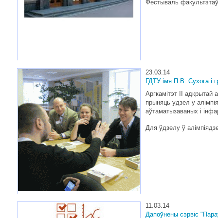
Фестываль факультэтаў 
23.03.14
ГДТУ імя П.В. Сухога і
Аргкамітэт II адкрытай
прыняць удзел у алімпі
аўтаматызаваных і інфа
Для ўдзелу ў алімпіядз
11.03.14
Дапоўнены сэрвіс "Пара