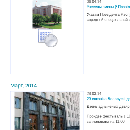
06.04.14
Унесены змены ў Правіл
Указам Прэзідэнта Рэсп
сярэдняй спецыяльнай а
Март, 2014
28.03.14
29 сакавіка Беларускі 
Дзень адчыненых дзвярэ
Пройдзе фестываль з 10.
запланавана на 11.00.