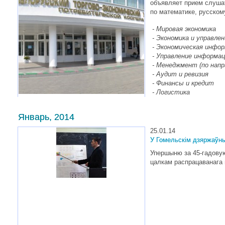
объявляет прием слушат
по математике, русском
- Мировая экономика
-
Экономика и управлен
-
Экономическая инфо
-
Управление информа
-
Менеджмент (по напр
-
Аудит и ревизия
-
Финансы и кредит
-
Логистика
-
Коммерческая деяте
-
Маркетинг
Январь, 2014
-
Товароведение и торговое предпринимательство
-
Бухгалтерский учет, анализ и аудит (по направлениям)
25.01.14
У Гомельскім дзяржаўны
Упершыню за 45-гадову
цалкам распрацаванага 