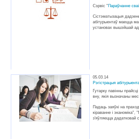
Сэрвіс "
Параўнанне сваі
Сістэматызацыя дадзены
абітурыентаў маецца ма
установах вышэйшай ад
05.03.14
Рэгістрацыя абітурыента
Гутарку павінны прайсці
вну, якія вызначаны ме
Падаць заяўкі на праход
кіраванне і эканоміка",
з'яўляецца дадатковай 