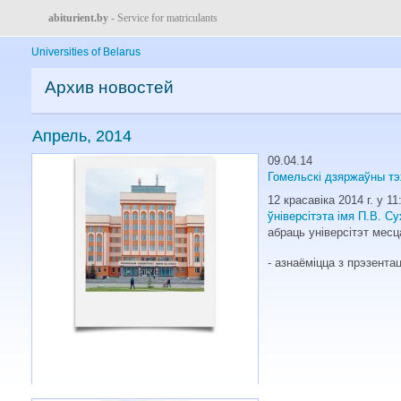
abiturient.by
- Service for matriculants
Universities of Belarus
Архив новостей
Апрель, 2014
09.04.14
Гомельскі дзяржаўны тэх
12 красавіка
2014 г
. у 1
ўніверсітэта імя П.В. Су
абраць універсітэт мес
- азнаёміцца з прэзента