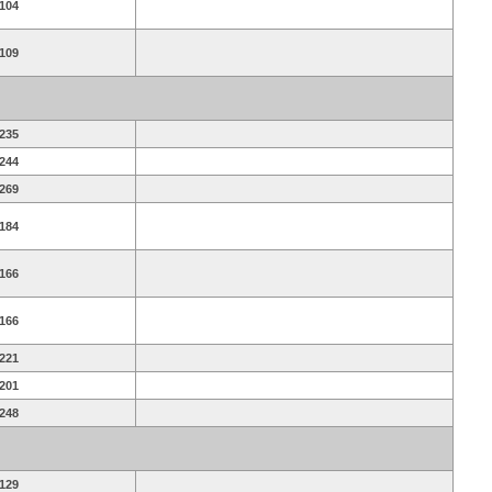
104
109
235
244
269
184
166
166
221
201
248
129