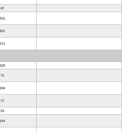
87
231
201
171
126
72
104
77
52
144