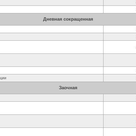
Дневная сокращенная
кции
Заочная