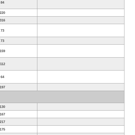
84
220
316
73
73
159
112
64
197
130
167
217
175