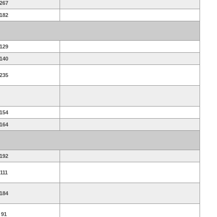
267
182
129
140
235
154
164
192
111
184
91