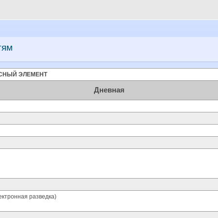
тям
СНЫЙ ЭЛЕМЕНТ
Дневная
ктронная разведка)