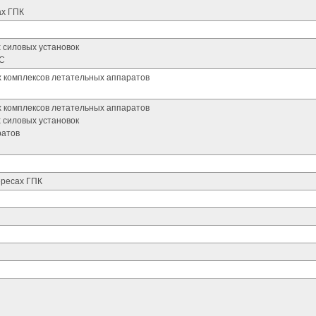
ах ГПК
 силовых установок
ЧС
х комплексов летательных аппаратов
х комплексов летательных аппаратов
 силовых установок
ратов
ересах ГПК