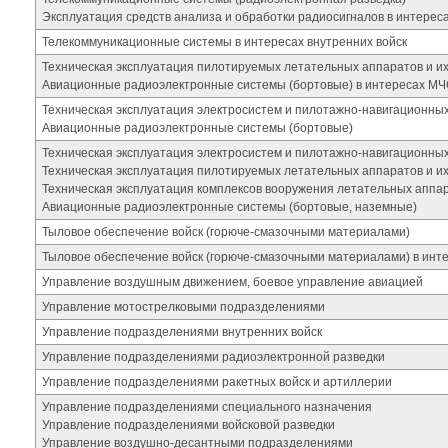
Эксплуатация средств анализа и обработки радиосигналов в интерес
Телекоммуникационные системы в интересах внутренних войск
Техническая эксплуатация пилотируемых летательных аппаратов и их
Авиационные радиоэлектронные системы (бортовые) в интересах М
Техническая эксплуатация электросистем и пилотажно-навигационны
Авиационные радиоэлектронные системы (бортовые)
Техническая эксплуатация электросистем и пилотажно-навигационны
Техническая эксплуатация пилотируемых летательных аппаратов и их
Техническая эксплуатация комплексов вооружения летательных аппа
Авиационные радиоэлектронные системы (бортовые, наземные)
Тыловое обеспечение войск (горюче-смазочными материалами)
Тыловое обеспечение войск (горюче-смазочными материалами) в инт
Управление воздушным движением, боевое управление авиацией
Управление мотострелковыми подразделениями
Управление подразделениями внутренних войск
Управление подразделениями радиоэлектронной разведки
Управление подразделениями ракетных войск и артиллерии
Управление подразделениями специального назначения
Управление подразделениями войсковой разведки
Управление воздушно-десантными подразделениями