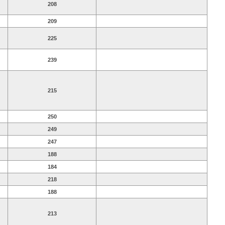
208
209
225
239
215
250
249
247
188
184
218
188
213