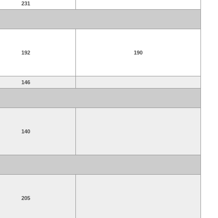
231
192
190
146
140
205