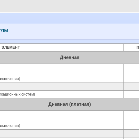
тям
 ЭЛЕМЕНТ
Дневная
еспечения)
кационных систем)
Дневная (платная)
еспечения)