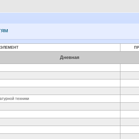
тям
 ЭЛЕМЕНТ
П
Дневная
атурной техники