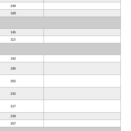
249
168
145
113
192
186
202
242
217
238
257