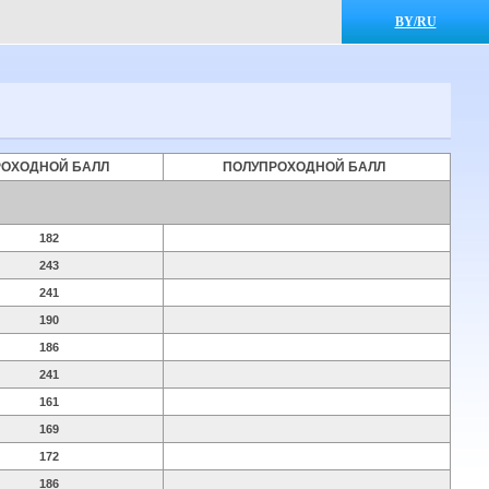
BY/RU
РОХОДНОЙ БАЛЛ
ПОЛУПРОХОДНОЙ БАЛЛ
182
243
241
190
186
241
161
169
172
186