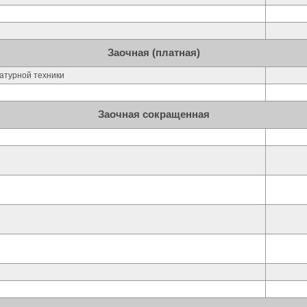
Заочная (платная)
атурной техники
Заочная сокращенная