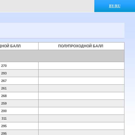
BY/RU
ДНОЙ БАЛЛ
ПОЛУПРОХОДНОЙ БАЛЛ
270
293
267
261
268
259
200
311
295
295