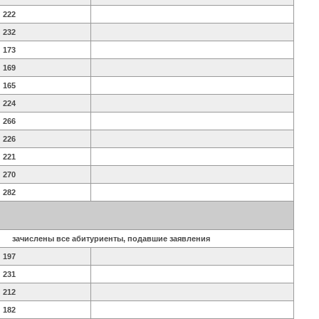
222
232
173
169
165
224
266
226
221
270
282
зачислены все абитуриенты, подавшие заявления
197
231
212
182