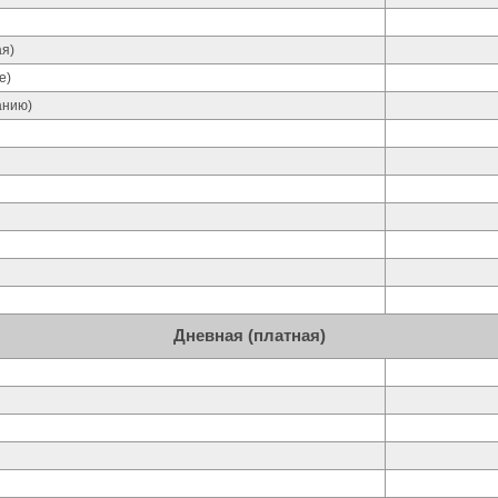
ая)
е)
анию)
Дневная (платная)