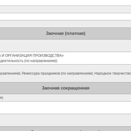
Заочная (платная)
А И ОРГАНИЗАЦИЯ ПРОИЗВОДСТВА»
деятельность (по направлениям))
правлениям); Режиссура праздников (по направлениям); Народное творчество
Заочная сокращенная
я)