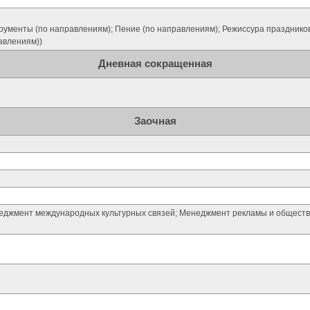
рументы (по направлениям); Пение (по направлениям); Режиссура праздников
авлениям))
Дневная сокращенная
Заочная
джмент международных культурных связей; Менеджмент рекламы и обществ