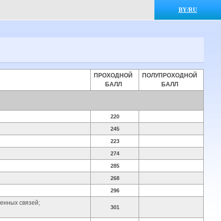
BY/RU
ПРОХОДНОЙ
ПОЛУПРОХОДНОЙ
БАЛЛ
БАЛЛ
220
245
223
274
285
268
296
енных связей;
301