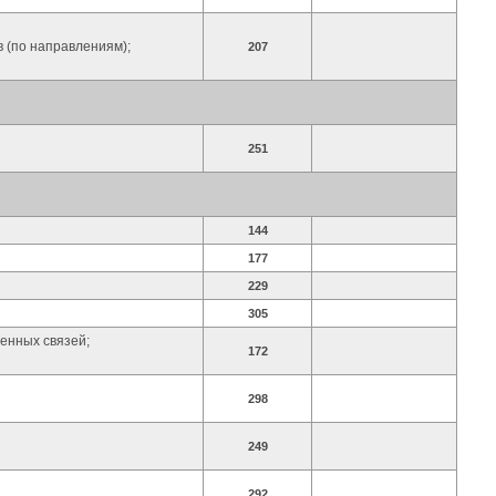
 (по направлениям);
207
251
144
177
229
305
енных связей;
172
298
249
292