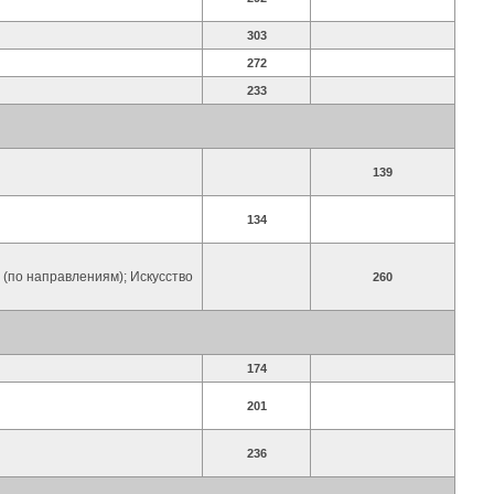
303
272
233
139
134
 (по направлениям); Искусство
260
174
201
236