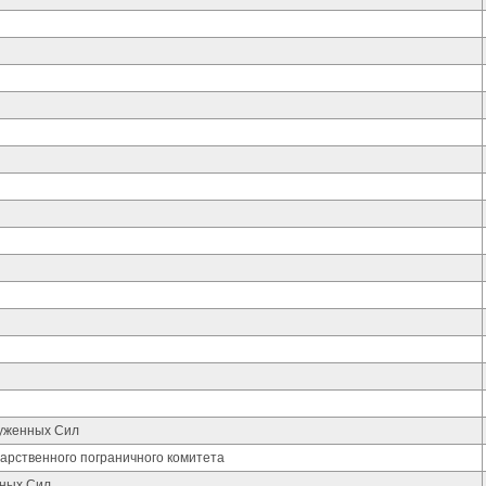
руженных Сил
арственного пограничного комитета
нных Сил