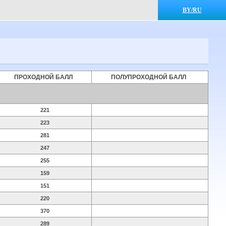
BY/RU
ПРОХОДНОЙ БАЛЛ
ПОЛУПРОХОДНОЙ БАЛЛ
221
223
281
247
255
159
151
220
370
289