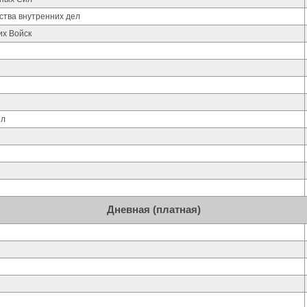
ства внутренних дел
их Войск
ил
Дневная (платная)