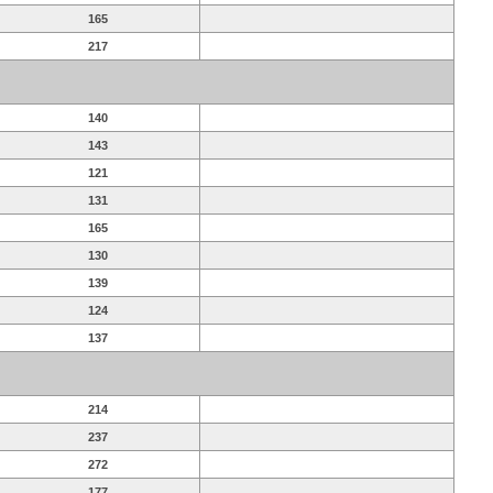
165
217
140
143
121
131
165
130
139
124
137
214
237
272
177