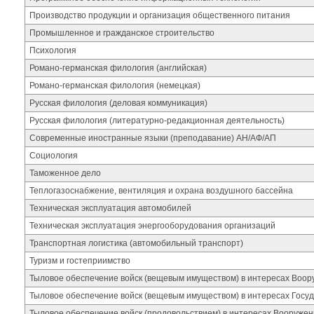
Производство продукции и организация общественного питания
Промышленное и гражданское строительство
Психология
Романо-германская филология (английская)
Романо-германская филология (немецкая)
Русская филология (деловая коммуникация)
Русская филология (литературно-редакционная деятельность)
Современные иностранные языки (преподавание) АН/АФ/АП
Социология
Таможенное дело
Теплогазоснабжение, вентиляция и охрана воздушного бассейна
Техническая эксплуатация автомобилей
Техническая эксплуатация энергооборудования организаций
Транспортная логистика (автомобильный транспорт)
Туризм и гостеприимство
Тыловое обеспечение войск (вещевым имуществом) в интересах Воо
Тыловое обеспечение войск (вещевым имуществом) в интересах Госуд
Тыловое обеспечение войск (продовольствием) в интересах Вооруже