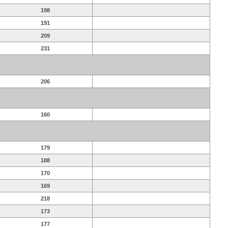
198
191
209
231
206
160
179
188
170
169
218
173
177