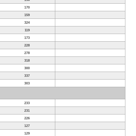
170
159
324
119
173
228
278
318
300
337
303
233
231
226
127
129