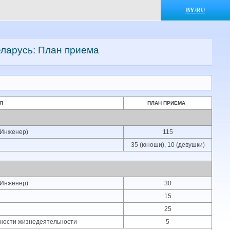
BY/RU
ларусь: План приема
Я
ПЛАН ПРИЕМА
(Инженер)
115
35 (юноши), 10 (девушки)
(Инженер)
30
15
25
ности жизнедеятельности
5