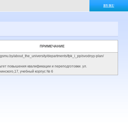
BY/RU
ПРИМЕЧАНИЕ
//gsmu.by/about_the_university/departments/fpk_i_pp/svodnyy-plan/
ьтет повышения квалификации и переподготовки. ул.
инского,17, учебный корпус № 6