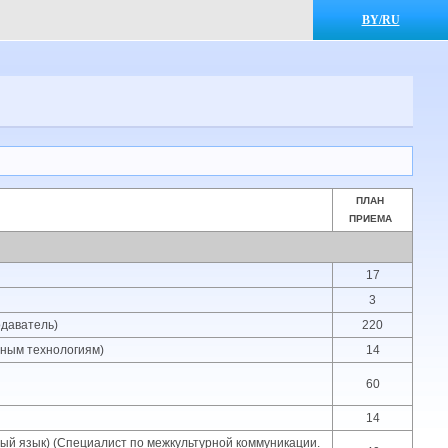
BY/RU
ПЛАН
ПРИЕМА
17
3
одаватель)
220
нным технологиям)
14
60
14
ный язык) (Специалист по межкультурной коммуникации.