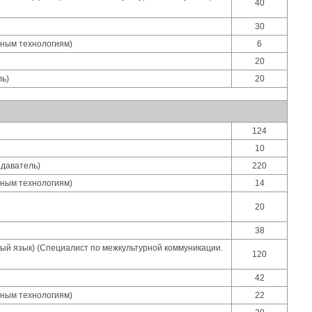
40
30
нным технологиям)
6
20
ль)
20
124
10
одаватель)
220
нным технологиям)
14
20
38
ный язык) (Специалист по межкультурной коммуникации.
120
42
нным технологиям)
22