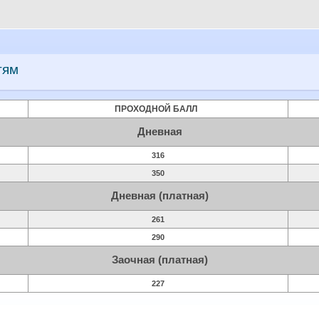
тям
ПРОХОДНОЙ БАЛЛ
Дневная
316
350
Дневная (платная)
261
290
Заочная (платная)
227