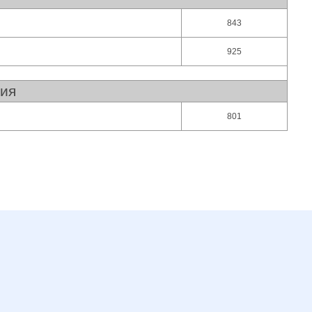
843
925
ния
801