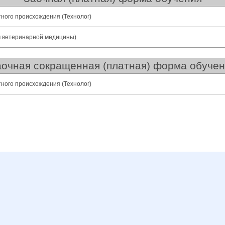
тного происхождения (Технолог)
ч ветеринарной медицины)
очная сокращенная (платная) форма обуче
тного происхождения (Технолог)