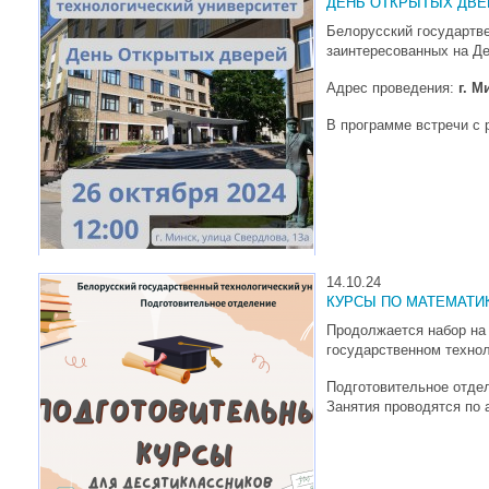
ДЕНЬ ОТКРЫТЫХ ДВЕ
Белорусский государтв
заинтересованных на Д
Адрес проведения:
г. М
В программе встречи с 
14.10.24
КУРСЫ ПО МАТЕМАТИК
Продолжается набор н
государственном технол
Подготовительное отдел
Занятия проводятся по а