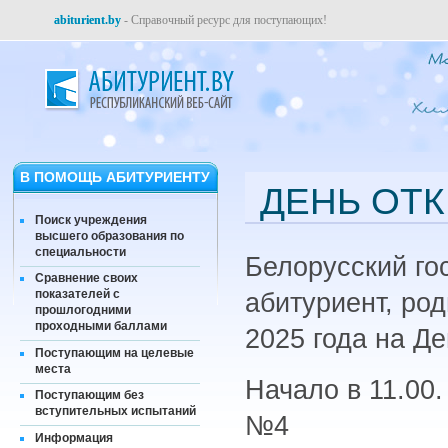
abiturient.by
- Справочный ресурс для поступающих!
В ПОМОЩЬ АБИТУРИЕНТУ
ДЕНЬ ОТК
Поиск учреждения
высшего образования по
специальности
Белорусский го
Сравнение своих
показателей с
абитуриент, ро
прошлогодними
проходными баллами
2025 года на Д
Поступающим на целевые
места
Начало в 11.00.
Поступающим без
вступительных испытаний
№4
Информация