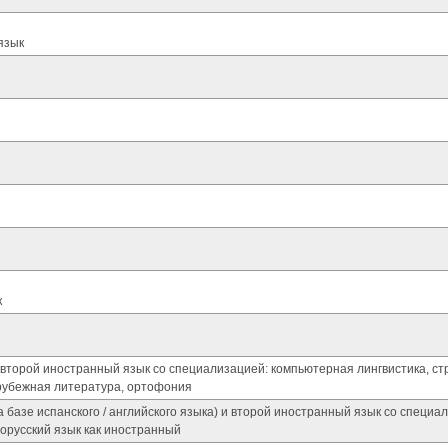
язык
к
второй иностранный язык со специализацией: компьютерная лингвистика, ст
арубежная литература, ортофония
базе испанского / английского языка) и второй иностранный язык со специа
орусский язык как иностранный