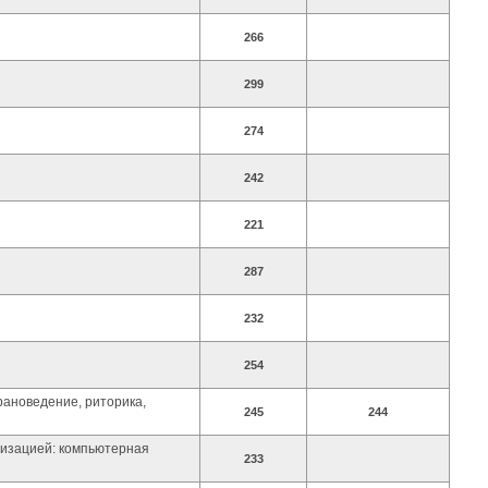
266
299
274
242
221
287
232
254
рановедение, риторика,
245
244
лизацией: компьютерная
233