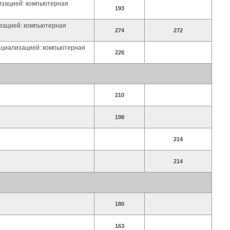
лизацией: компьютерная
193
изацией: компьютерная
274
272
пециализацией: компьютерная
226
210
198
214
214
180
163