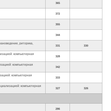
365
372
355
344
рановедение, риторика,
331
330
лизацией: компьютерная
328
лизацией: компьютерная
342
изацией: компьютерная
333
пециализацией: компьютерная
327
326
286