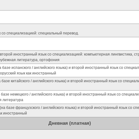
ык со специализацией: специальный перевод.
второй иностранный язык со специализацией: компьютерная лингвистика, ст
арубежная литература, ортофония
базе испанского / английского языка) и второй иностранный язык со специа
орусский язык как иностранный
базе китайского / английского языка) и второй иностранный язык со специа
базе немецкого / английского языка) и второй иностранный язык со специал
ая литература
на базе французского / английского языка) и второй иностранный язык со с
ак иностранный
Дневная (платная)