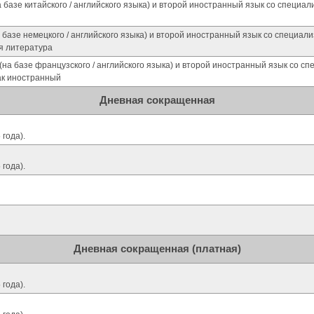
базе китайского / английского языка) и второй иностранный язык со специа
базе немецкого / английского языка) и второй иностранный язык со специал
ая литература
на базе французского / английского языка) и второй иностранный язык со с
ак иностранный
Дневная сокращенная
 года).
 года).
Дневная сокращенная (платная)
 года).