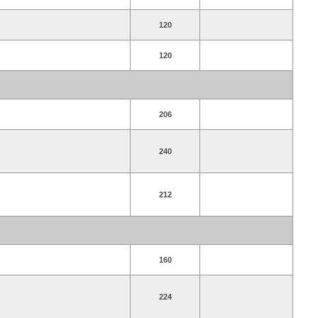
120
120
206
240
212
160
224