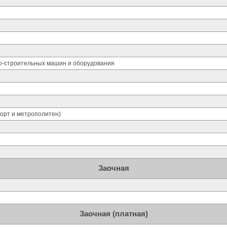
но-строительных машин и оборудования
орт и метрополитен)
Заочная
Заочная (платная)