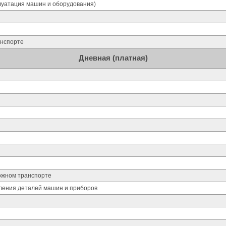
луатация машин и оборудования)
анспорте
Дневная (платная)
ожном транспорте
ления деталей машин и приборов