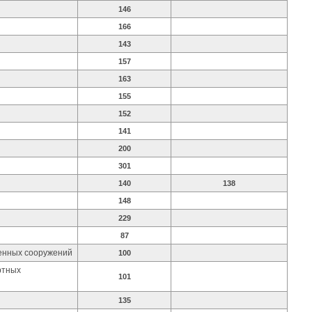
146
166
143
157
163
155
152
141
200
301
140
138
148
229
87
венных сооружений
100
ртных
101
135