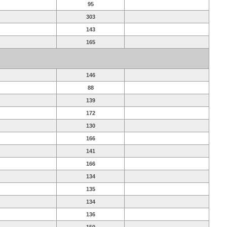
95
303
143
165
146
88
139
172
130
166
141
166
134
135
134
136