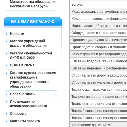
Министерства образования
Вагоны
Республики Беларусь
Международные автомобильные 
Микропроцессорные информацио
ВАШЕМУ ВНИМАНИЮ
Неразрушающий контроль и техни
Оборудование и технологии повы
Новости
Организация грузовой и коммерч
Каталог учреждений
высшего образования
Производство сборных и монолит
Каталог специальностей
Реконструкция и реставрация зда
ОКРБ 011-2022
Системы водоснабжения и водоо
ЦЭ/ЦТ в 2026 г.
Системы передачи и распределе
Каталог курсов повышения
Строительство дорог и аэродром
квалификации в
учреждениях высшего
Строительство железных дорог и 
образования
Техническая эксплуатация погруз
Полезно знать
Технология и организация строит
Инструкция по
Транспортная логистика (железн
использованию сайта
Тяговый состав железнодорожног
О проекте
Тяговый состав железнодорожног
Контакты проекта
Управление движением