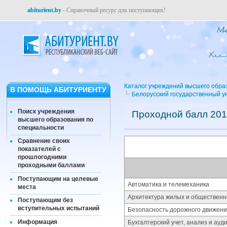
abiturient.by
- Справочный ресурс для поступающих!
Каталог учреждений высшего обра
В ПОМОЩЬ АБИТУРИЕНТУ
Белорусский государственный у
Поиск учреждения
Проходной балл 201
высшего образования по
специальности
Сравнение своих
показателей с
прошлогодними
проходными баллами
Поступающим на целевые
Автоматика и телемеханика
места
Архитектура жилых и общественн
Поступающим без
вступительных испытаний
Безопасность дорожного движен
Информация
Бухгалтерский учет, анализ и ау