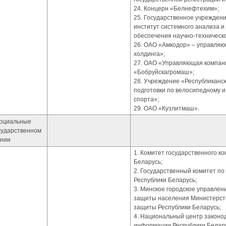
24. Концерн «Белнефтехим»;
25. Государственное учрежден
институт системного анализа 
обеспечения научно-техническ
26. ОАО «Амкодор» – управля
холдинга»;
27. ОАО «Управляющая компан
«Бобруйскагромаш»;
28. Учреждение «Республиканс
подготовки по велосипедному 
спорта»;
29. ОАО «Кузлитмаш».
Социальные
сударственном
ении
1. Комитет государственного к
Беларусь;
2. Государственный комитет по
Республики Беларусь;
3. Минское городское управле
защиты населения Министерств
защиты Республики Беларусь;
4. Национальный центр законо
информации Республики Белару