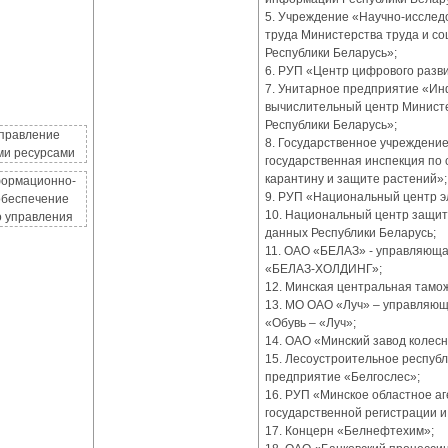
5. Учреждение «Научно-исслед
труда Министерства труда и с
Республики Беларусь»;
6. РУП «Центр цифрового разв
7. Унитарное предприятие «И
вычислительный центр Минист
Республики Беларусь»;
Управление
8. Государственное учреждени
и ресурсами
государственная инспекция по 
карантину и защите растений»;
формационно-
9. РУП «Национальный центр э
обеспечение
10. Национальный центр защи
о управления
данных Республики Беларусь;
11. ОАО «БЕЛАЗ» - управляюща
«БЕЛАЗ-ХОЛДИНГ»;
12. Минская центральная тамо
13. МО ОАО «Луч» – управляющ
«Обувь – «Луч»;
14. ОАО «Минский завод колесн
15. Лесоустроительное респуб
предприятие «Белгослес»;
16. РУП «Минское областное аг
государственной регистрации и
17. Концерн «Белнефтехим»;