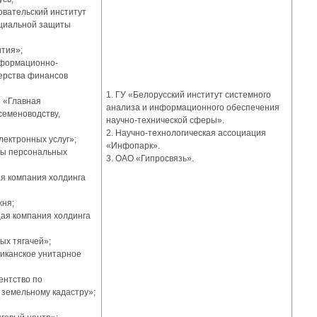
овательский институт
оциальной защиты
ития»;
нформационно-
ерства финансов
1. ГУ «Белорусский институт системного
е «Главная
анализа и информационного обеспечения
семеноводству,
научно-технической сферы».
2. Научно-технологическая ассоциация
лектронных услуг»;
«Инфопарк».
ты персональных
3. ОАО «Гипросвязь».
я компания холдинга
жня;
ая компания холдинга
ых тягачей»;
ликанское унитарное
ентство по
 земельному кадастру»;