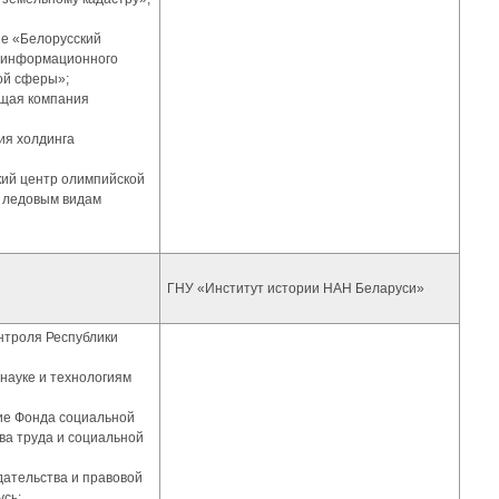
ие «Белорусский
и информационного
ой сферы»;
ющая компания
ия холдинга
кий центр олимпийской
и ледовым видам
ГНУ «Институт истории НАН Беларуси»
онтроля Республики
 науке и технологиям
ние Фонда социальной
а труда и социальной
дательства и правовой
сь;