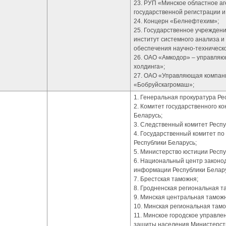
23. РУП «Минское областное аг
государственной регистрации и
24. Концерн «Белнефтехим»;
25. Государственное учрежден
институт системного анализа 
обеспечения научно-техническ
26. ОАО «Амкодор» – управля
холдинга»;
27. ОАО «Управляющая компан
«Бобруйскагромаш»;
1. Генеральная прокуратура Ре
2. Комитет государственного к
Беларусь;
3. Следственный комитет Респу
4. Государственный комитет по
Республики Беларусь;
5. Министерство юстиции Респу
6. Национальный центр законо
информации Республики Белару
7. Брестская таможня;
8. Гродненская региональная т
9. Минская центральная тамож
10. Минская региональная тамо
11. Минское городское управл
защиты населения Министерств