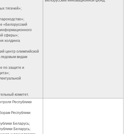
Белорусский инновационной фонд.
ых тягачей»;
пароходство»;
ие «Белорусский
и информационного
ой сферы»;
ия холдинга
кий центр олимпийской
и ледовым видам
е по защите и
ита»;
лектуальной
тельный комитет.
онтроля Республики
сборам Республики
ублики Беларусь;
публики Беларусь;