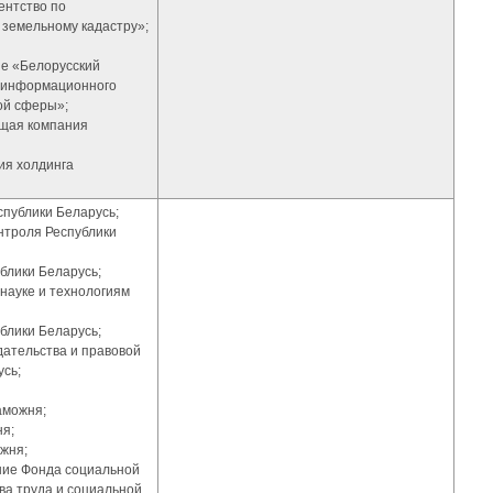
ентство по
 земельному кадастру»;
ие «Белорусский
и информационного
ой сферы»;
ющая компания
ия холдинга
спублики Беларусь;
онтроля Республики
блики Беларусь;
 науке и технологиям
блики Беларусь;
дательства и правовой
сь;
аможня;
ня;
жня;
ение Фонда социальной
а труда и социальной