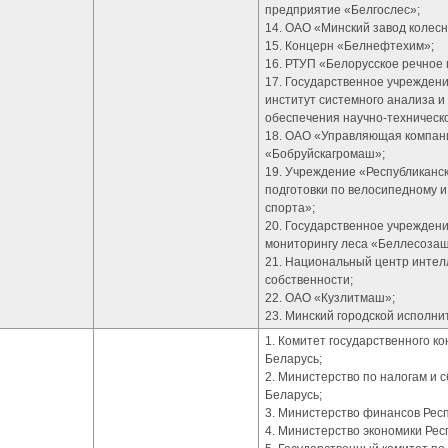
предприятие «Белгослес»;
14. ОАО «Минский завод колесн
15. Концерн «Белнефтехим»;
16. РТУП «Белорусское речное 
17. Государственное учрежден
институт системного анализа 
обеспечения научно-техническ
18. ОАО «Управляющая компан
«Бобруйскагромаш»;
19. Учреждение «Республиканс
подготовки по велосипедному 
спорта»;
20. Государственное учреждени
мониторингу леса «Беллесозащ
21. Национальный центр интел
собственности;
22. ОАО «Кузлитмаш»;
23. Минский городской исполни
1. Комитет государственного к
Беларусь;
2. Министерство по налогам и 
Беларусь;
3. Министерство финансов Респ
4. Министерство экономики Рес