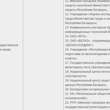
11. Минское городское управл
защиты населения Министерств
защиты Республики Беларусь;
12. Учреждение «Научно-иссле
труда Министерства труда и с
Республики Беларусь»;
13. Коммунальное унитарное п
информационных технологий М
14. ОАО «МТЗ»;
15. ОАО «БЕЛАЗ» - управляюща
ударственное
«БЕЛАЗ-ХОЛДИНГ»;
и право
16. Учреждение «Республиканс
подготовки по велосипедному 
спорта»;
17. Государственное учреждени
мониторингу леса «Беллесозащ
18. Национальный центр интел
собственности;
19. Национальный центр защи
данных Республики Беларусь;
20. Белорусская нотариальная 
21. ОО «Региональное обществ
потребителей»;
22. РУП «Минское городское аг
государственной регистрации и