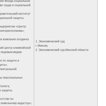
ение Фонда социальной
а труда и социальной
довательский институт
оциальной защиты
редприятие «Центр
ингорисполкома»;
я компания холдинга
1. Экономический суд
г. Минска.
кий центр олимпийской
2. Экономический суд Минской области
и ледовым видам
е по защите и
ита»;
лектуальной
ты персональных
палата;
о защиты
ентство по
 земельному кадастру»;