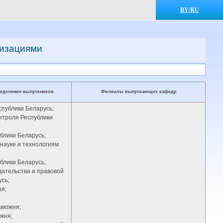
BY/RU
низациями
ределения выпускников
Филиалы выпускающих кафедр
спублики Беларусь;
онтроля Республики
блики Беларусь;
 науке и технологиям
блики Беларусь;
дательства и правовой
сь;
ня;
аможня;
жня;