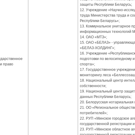
защиты Республики Беларусь;
12. Учреждение «Научно-иссле
труда Министерства труда и с
Республики Беларусь»;
13. Коммунальное унитарное п
информационных технологий М
14. ОАО «МТЗ»;
15. ОАО «БЕЛАЗ» - управляюща
«БЕЛАЗ-ХОЛДИНГ»;
16. Учреждение «Республиканс
ударственное
подготовки по велосипедному 
и право
спорта»;
17. Государственное учреждени
мониторингу леса «Беллесозащ
18. Национальный центр интел
собственности;
19. Национальный центр защи
данных Республики Беларусь;
20. Белорусская нотариальная 
21. ОО «Региональное обществ
потребителей»;
22. РУП «Минское городское аг
государственной регистрации и
23. РУП «Минское областное аг
государственной регистрации и