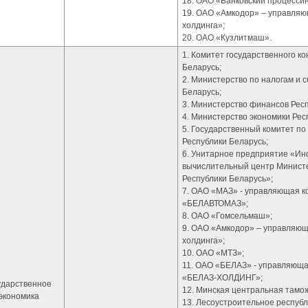
18. ОАО «Банковский процессин
19. ОАО «Амкодор» – управля
холдинга»;
20. ОАО «Кузлитмаш».
1. Комитет государственного к
Беларусь;
2. Министерство по налогам и 
Беларусь;
3. Министерство финансов Респ
4. Министерство экономики Рес
5. Государственный комитет по
Республики Беларусь;
6. Унитарное предприятие «И
вычислительный центр Минист
Республики Беларусь»;
7. ОАО «МАЗ» - управляющая к
«БЕЛАВТОМАЗ»;
8. ОАО «Гомсельмаш»;
9. ОАО «Амкодор» – управляю
холдинга»;
10. ОАО «МТЗ»;
11. ОАО «БЕЛАЗ» - управляюща
«БЕЛАЗ-ХОЛДИНГ»;
ударственное
12. Минская центральная тамо
экономика
13. Лесоустроительное респуб