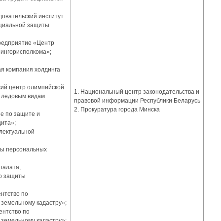
довательский институт
оциальной защиты
редприятие «Центр
ингорисполкома»;
я компания холдинга
кий центр олимпийской
1. Национальный центр законодательства и
и ледовым видам
правовой информации Республики Беларусь
2. Прокуратура города Минска
е по защите и
ита»;
лектуальной
ты персональных
палата;
о защиты
ентство по
 земельному кадастру»;
ентство по
 земельному кадастру»;