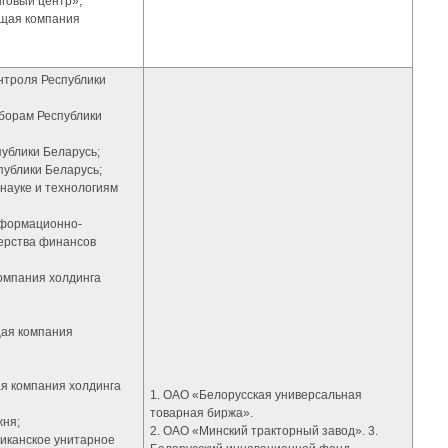
говый центр»;
ющая компания
онтроля Республики
сборам Республики
ублики Беларусь;
публики Беларусь;
 науке и технологиям
нформационно-
ерства финансов
омпания холдинга
щая компания
я компания холдинга
1. ОАО «Белорусская универсальная
товарная биржа».
жня;
2. ОАО «Минский тракторный завод». 3.
ликанское унитарное