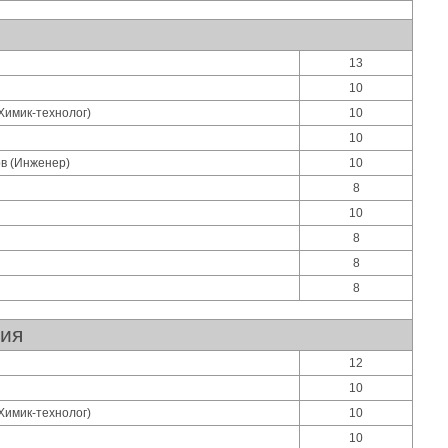
13
10
Химик-технолог)
10
10
в (Инженер)
10
8
10
8
8
8
ния
12
10
Химик-технолог)
10
10