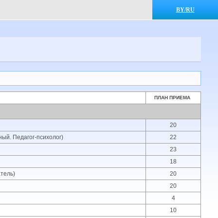
BY/RU
ПЛАН ПРИЕМА
20
ый. Педагог-психолог)
22
23
18
тель)
20
20
4
10