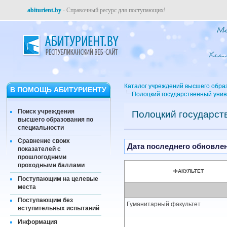
abiturient.by
- Справочный ресурс для поступающих!
Каталог учреждений высшего обра
В ПОМОЩЬ АБИТУРИЕНТУ
Полоцкий государственный уни
Поиск учреждения
Полоцкий государст
высшего образования по
специальности
Сравнение своих
Дата последнего обновлени
показателей с
прошлогодними
проходными баллами
ФАКУЛЬТЕТ
Поступающим на целевые
места
Поступающим без
Гуманитарный факультет
вступительных испытаний
Информация