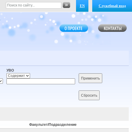
EN
Служебный вход
УВО
Факультет/Подразделение