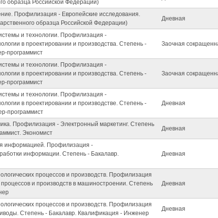
ого образца Российской Федерации)
ение. Профилизация - Европейские исследования.
Дневная
дарственного образца Российской Федерации)
стемы и технологии. Профилизация -
логии в проектировании и производства. Степень -
Заочная сокращенн
ер-программист
стемы и технологии. Профилизация -
логии в проектировании и производства. Степень -
Заочная сокращенн
ер-программист
стемы и технологии. Профилизация -
логии в проектировании и производстве. Степень -
Дневная
ер-программист
мика. Профилизация - Электронный маркетинг. Степень
Дневная
раммист. Экономист
ия информацией. Профилизация -
аботки информации. Степень - Бакалавр.
Дневная
нологических процессов и производств. Профилизация
 процессов и производств в машиностроении. Степень
Дневная
нер
нологических процессов и производств. Профилизация
Дневная
иводы. Степень - Бакалавр. Квалификация - Инженер