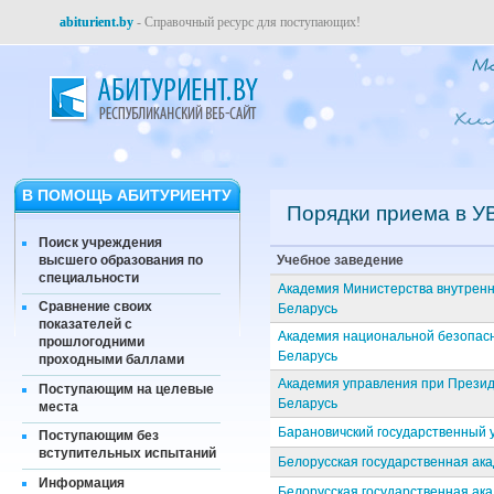
abiturient.by
- Справочный ресурс для поступающих!
В ПОМОЩЬ АБИТУРИЕНТУ
Порядки приема в У
Поиск учреждения
высшего образования по
Учебное заведение
специальности
Академия Министерства внутренн
Сравнение своих
Беларусь
показателей с
Академия национальной безопасн
прошлогодними
Беларусь
проходными баллами
Академия управления при Презид
Поступающим на целевые
Беларусь
места
Барановичский государственный 
Поступающим без
вступительных испытаний
Белорусская государственная ак
Информация
Белорусская государственная ака