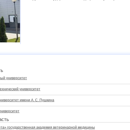
ть
ный университет
ехнический университет
ниверситет имени А. С. Пушкина
университет
асть
ёта» государственная академия ветеринарной медицины