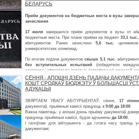
БЕЛАРУСЬ
Приём документов на бюджетные места в вузы заверш
зачисления
17 июля
завершился приём документов в вузы от аби
бюджетные места. При плане приёма на бюджет
33,1 тыс.
абитуриентов. Ранее зачислено
5,6 тыс.
целевик
университетских олимпиад.
По итогам подачи документов
свыше 5,1 тыс.
абитуриент
без вступительных испытаний
(победители междуна
олимпиад, обладатели золотых (серебряных) медалей ш
отличием, выпускники Национального детского техноп
СЁННЯ - АПОШНІ ДЗЕНЬ ПАДАЧЫ ДАКУМЕНТ
рса.
КОШТ СРОДКАЎ БЮДЖЭТУ Ў БОЛЬШАСЦІ Ў
АДУКАЦЫІ
ЗВЯРТАЕМ УВАГУ АБІТУРЫЕНТАЎ: сёння,
17 ліпен
дакументаў, прыёмныя камісіі працуюць
з 9:00 да 18:00
.
Важна памятаць: у апошні дзень прыёму дакументаў дзверы
працуюць прыёмныя камісіі, будзе адчынены
да 18:00
,
і галоўнае для абітурыента - да гэтага часу трапіць 
дакументамі.