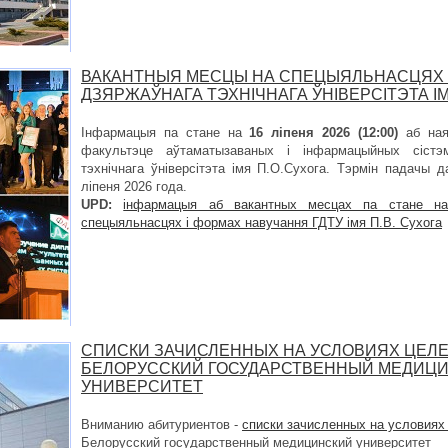
ВАКАНТНЫЯ МЕСЦЫ НА СПЕЦЫЯЛЬНАСЦЯХ 
ДЗЯРЖАЎНАГА ТЭХНІЧНАГА ЎНІВЕРСІТЭТА ІМ
Інфармацыя па стане на
16 ліпеня 2026 (12:00)
аб ная
факультэце аўтаматызаваных і інфармацыйных сістэ
тэхнічнага ўніверсітэта імя П.О.Сухога. Тэрмін падачы 
ліпеня 2026 года.
UPD:
інфармацыя аб вакантных месцах па стане 
спецыяльнасцях і формах навучання ГДТУ імя П.В. Сухога
СПИСКИ ЗАЧИСЛЕННЫХ НА УСЛОВИЯХ ЦЕЛЕ
БЕЛОРУССКИЙ ГОСУДАРСТВЕННЫЙ МЕДИЦ
УНИВЕРСИТЕТ
Вниманию абитуриентов -
списки зачисленных на условиях
Белорусский государственный медицинский университет