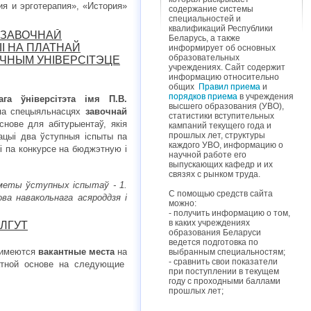
ия и эрготерапия», «История»
содержание системы
специальностей и
квалификаций Республики
 ЗАВОЧНАЙ
Беларусь, а также
І НА ПЛАТНАЙ
информирует об основных
образовательных
ЧНЫМ УНІВЕРСІТЭЦЕ
учреждениях. Сайт содержит
информацию относительно
общих
Правил приема
и
порядков приема
в учреждения
ага ўніверсітэта імя П.В.
высшего образования (УВО),
а спецыяльнасцях
завочнай
статистики вступительных
нове для абітурыентаў, якія
кампаний текущего года и
прошлых лет, структуры
цыі два ўступныя іспыты па
каждого УВО, информацию о
 па конкурсе на бюджэтную і
научной работе его
выпускающих кафедр и их
связях с рынком труда.
меты ўступных іспытаў - 1.
С помощью средств сайта
ва навакольнага асяроддзя і
можно:
- получить информацию о том,
в каких учреждениях
ЛГУТ
образования Беларуси
ведется подготовка по
 имеются
вакантные места
на
выбранным специальностям;
- сравнить свои показатели
тной основе
на следующие
при поступлении в текущем
году с проходными баллами
прошлых лет;