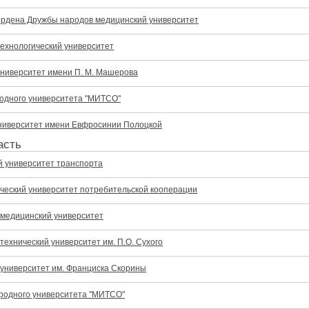
ордена Дружбы народов медицинский университет
технологический университет
университет имени П. М. Машерова
одного университета "МИТСО"
ниверситет имени Евфросинии Полоцкой
асть
й университет транспорта
ический университет потребительской кооперации
 медицинский университет
технический университет им. П.О. Сухого
 университет им. Франциска Скорины
родного университета "МИТСО"