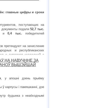
ён: главные цифры и сроки
туриентов, поступающих на
, документы подали
52,7 тыс.
ов и
0,4 тыс.
победителей
ов претендуют на зачисление
родных и республиканских
кол и дипломов колледжей с
арка, профильных классов и
АЎ НА НАВУЧННЕ ЗА
СТАНОЎ ВЫШЭЙШАЙ
я
, у апошні дзень прыёму
 ў карпусы і памяшканні, дзе
унутр будынка з неабходнымі