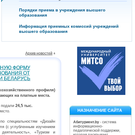
Порядки приема в учреждения высшего
образования
Информация приемных комиссий учреждений
высшего образования
Архив новостей
ТНУЮ ФОРМУ
ЗОВАНИЯ ОТ
И БЕЛАРУСЬ
скохозяйственного профиля)
пающих на платные места.
ы подали
24,5 тыс.
НАЗНАЧЕНИЕ САЙТА
место.
по специальностям «Дизайн
Абитуриент.by
- система
информационно-
ля (с углубленным изучением
педагогической поддержки,
 деятельность», «Туризм и
которая раскрывает