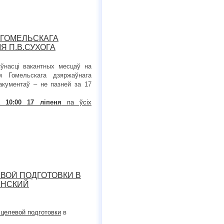
ГОМЕЛЬСКАГА
Я П.В.СУХОГА
ўнасці вакантных месцаў на
м Гомельскага дзяржаўнага
дакументаў – не пазней за 17
на
10:00 17 ліпеня
па ўсіх
ВОЙ ПОДГОТОВКИ В
ИНСКИЙ
 целевой подготовки
в