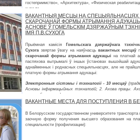
гостеприимство», «Архитектура», «Физическая реабилитац
и иным.
ВАКАНТНЫЯ МЕСЦЫ НА СПЕЦЫЯЛЬНАСЦЯХ
СКАРОЧАНАЙ ФОРМЫ АТРЫМАННЯ АДУКАЦЫ
АСНОВЕ Ў ГОМЕЛЬСКІМ ДЗЯРЖАЎНЫМ ТЭХНІ
ІМЯ П.В.СУХОГА
Прыёмная камісія
Гомельскага дзяржаўнага тэхнічн
Сухога
звяртае ўвагу на наяўнасць
вакантных месцаў
п
скарочанай формы атрымання адукацыі
на платнай ас
паспяхова вытрымалі ў іншых ўстановах вышэйшай адука
аднайменных і роднасных спецыяльнасцях, але не прайшлі
платную формы атрымання адукацыі:
Электронныя сістэмы і тэхналогіі - 10 месцаў
(прад
Асновы інфармацыйных тэхналогій; 2. Ахова працы. Ахо
энергазберажэнне)
;
ВАКАНТНЫЕ МЕСТА ДЛЯ ПОСТУПЛЕНИЯ В БЕ
В Белорусском государственном университете транспорта
заочную форму
получения высшего образования
на пла
специальности (профилизации):