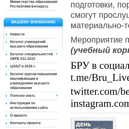
Министерства образования
подготовки, по
Республики Беларусь
смогут прослу
ВАШЕМУ ВНИМАНИЮ
материально-т
Новости
Мероприятие п
Каталог учреждений
высшего образования
(учебный кор
Каталог специальностей
ОКРБ 011-2022
БРУ в
социа
ЦЭ/ЦТ в 2026 г.
t.me/Bru_Liv
Каталог курсов повышения
квалификации в
учреждениях высшего
twitter.com/b
образования
Полезно знать
instagram.com
Инструкция по
использованию сайта
О проекте
Контакты проекта