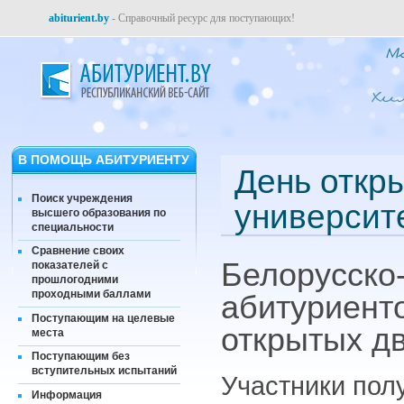
abiturient.by
- Справочный ресурс для поступающих!
В ПОМОЩЬ АБИТУРИЕНТУ
День откр
Поиск учреждения
университ
высшего образования по
специальности
Сравнение своих
Белорусско
показателей с
прошлогодними
проходными баллами
абитуриент
Поступающим на целевые
открытых д
места
Поступающим без
вступительных испытаний
Участники пол
Информация