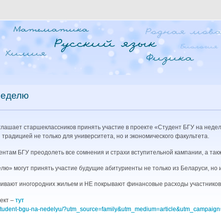
неделю
лашает старшеклассников принять участие в проекте «Студент БГУ на неделю
й традицией не только для университета, но и экономического факультета.
нтам БГУ преодолеть все сомнения и страхи вступительной кампании, а такж
лю» могут принять участие будущие абитуриенты не только из Беларуси, но и
вают иногородних жильем и НЕ покрывают финансовые расходы участников
ект –
тут
m/student-bgu-na-nedelyu/?utm_source=family&utm_medium=article&utm_campaign