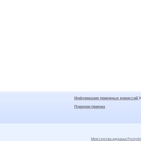
Информация приемных комиссий
Порядки приема
Міністэрства адукацыі Рэспубл