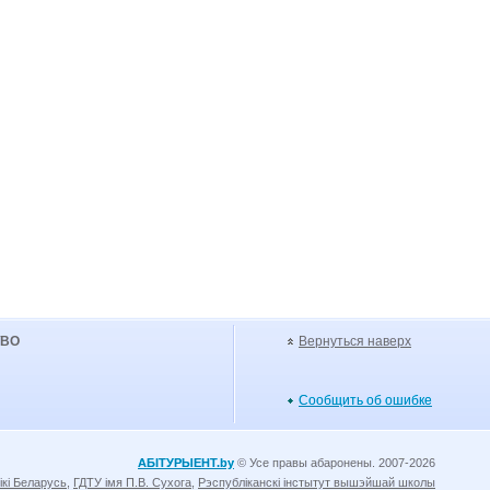
УВО
Вернуться наверх
Сообщить об ошибке
АБІТУРЫЕНТ.by
© Усе правы абаронены. 2007-2026
ікі Беларусь
,
ГДТУ імя П.В. Сухога
,
Рэспубліканскі інстытут вышэйшай школы