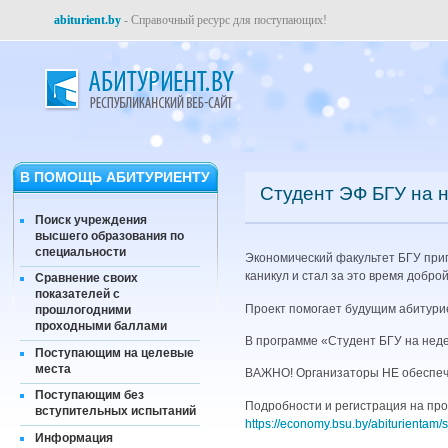
abiturient.by
- Справочный ресурс для поступающих!
В ПОМОЩЬ АБИТУРИЕНТУ
Студент ЭФ БГУ на 
Поиск учреждения
высшего образования по
специальности
Экономический факультет БГУ приг
каникул и стал за это время добро
Сравнение своих
показателей с
Проект помогает будущим абитурие
прошлогодними
проходными баллами
В программе «Студент БГУ на неде
Поступающим на целевые
места
ВАЖНО! Организаторы НЕ обеспечи
Поступающим без
Подробности и регистрация на про
вступительных испытаний
https://economy.bsu.by/abiturienta
Информация