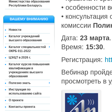
Министерства образования
Республики Беларусь
• особенности 
• консультация
ВАШЕМУ ВНИМАНИЮ
комиссии
Поли
Новости
Дата:
23 марта
.
Каталог учреждений
высшего образования
Время:
15:30
.
Каталог специальностей
ОКРБ 011-2022
ЦЭ/ЦТ в 2026 г.
Регистрация:
ht
Каталог курсов повышения
квалификации в
Вебинар пройде
учреждениях высшего
образования
просмотреть в 
Полезно знать
Инструкция по
использованию сайта
О проекте
Контакты проекта