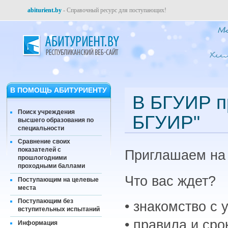
abiturient.by
- Справочный ресурс для поступающих!
В ПОМОЩЬ АБИТУРИЕНТУ
В БГУИР п
Поиск учреждения
БГУИР"
высшего образования по
специальности
Сравнение своих
показателей с
Приглашаем на 
прошлогодними
проходными баллами
Что вас ждет?
Поступающим на целевые
места
Поступающим без
• знакомство с 
вступительных испытаний
• правила и сро
Информация