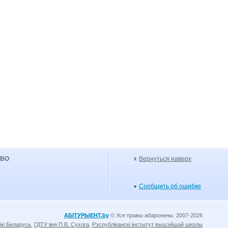
УВО
Вернуться наверх
Сообщить об ошибке
АБІТУРЫЕНТ.by
© Усе правы абаронены. 2007-2026
ікі Беларусь
,
ГДТУ імя П.В. Сухога
,
Рэспубліканскі інстытут вышэйшай школы