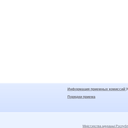
Информация приемных комиссий
Порядки приема
Міністэрства адукацыі Рэспубл