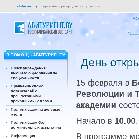
abiturient.by
- Справочный ресурс для поступающих!
В ПОМОЩЬ АБИТУРИЕНТУ
День откр
Поиск учреждения
высшего образования по
специальности
15 февраля в
Б
Сравнение своих
показателей с
Революции и Т
прошлогодними
проходными баллами
академии
сост
Поступающим на целевые
места
Начало в
10.00
.
Поступающим без
вступительных испытаний
В программе ме
Информация