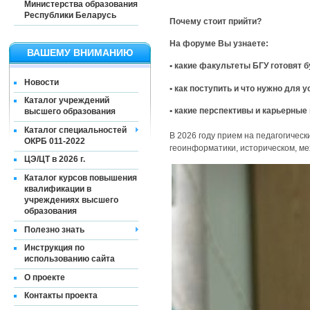
Министерства образования
Республики Беларусь
Почему стоит прийти?
На форуме Вы узнаете:
ВАШЕМУ ВНИМАНИЮ
•
какие факультеты БГУ готовят 
Новости
•
как поступить и что нужно для 
Каталог учреждений
•
какие перспективы и карьерные
высшего образования
Каталог специальностей
В 2026 году прием на педагогичес
ОКРБ 011-2022
геоинформатики, историческом, ме
ЦЭ/ЦТ в 2026 г.
Каталог курсов повышения
квалификации в
учреждениях высшего
образования
Полезно знать
Инструкция по
использованию сайта
О проекте
Контакты проекта