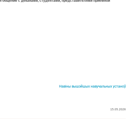
 и общение с деканами, студентами, представителями приемной
Навіны вышэйшых навучальных устаноў
15.05.2026