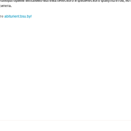
 лабораториям механико-математического и физического факультетов, но
ситета.
йте
abiturient.bsu.by!