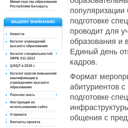
образовательны
Министерства образования
Республики Беларусь
популяризации 
подготовке спе
ВАШЕМУ ВНИМАНИЮ
проводит для у
Новости
образования и 
Каталог учреждений
высшего образования
Единый день от
Каталог специальностей
ОКРБ 011-2022
кадров.
ЦЭ/ЦТ в 2026 г.
Каталог курсов повышения
Формат меропри
квалификации в
учреждениях высшего
абитуриентов с
образования
Полезно знать
подготовке спе
Инструкция по
инфраструктуры
использованию сайта
О проекте
общения с пред
Контакты проекта