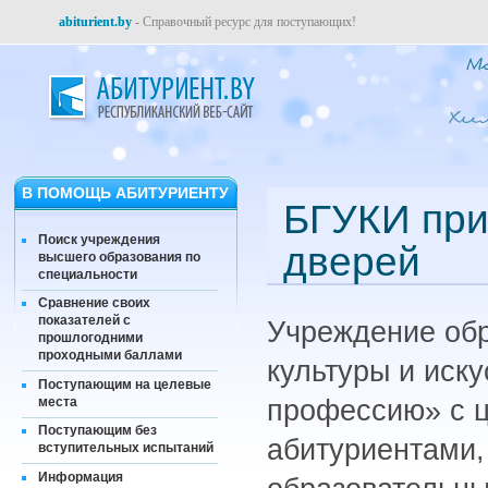
abiturient.by
- Справочный ресурс для поступающих!
В ПОМОЩЬ АБИТУРИЕНТУ
БГУКИ при
Поиск учреждения
дверей
высшего образования по
специальности
Сравнение своих
показателей с
Учреждение обр
прошлогодними
проходными баллами
культуры и иск
Поступающим на целевые
места
профессию» с 
Поступающим без
абитуриентами,
вступительных испытаний
Информация