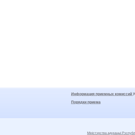
Информация приемных комиссий
Порядки приема
Міністэрства адукацыі Рэспубл