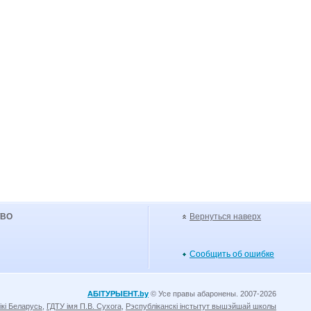
УВО
Вернуться наверх
Сообщить об ошибке
АБІТУРЫЕНТ.by
© Усе правы абаронены. 2007-2026
ікі Беларусь
,
ГДТУ імя П.В. Сухога
,
Рэспубліканскі інстытут вышэйшай школы