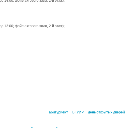
 14:00; фойе актового зала, 2-й этаж);
 13:00; фойе актового зала, 2-й этаж);
абитуриент
БГУИР
день открытых дверей