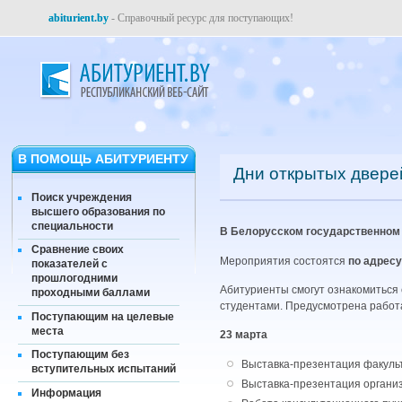
abiturient.by
- Справочный ресурс для поступающих!
В ПОМОЩЬ АБИТУРИЕНТУ
Дни открытых двере
Поиск учреждения
высшего образования по
специальности
В Белорусском государственном 
Сравнение своих
Мероприятия состоятся
по адресу:
показателей с
прошлогодними
Абитуриенты смогут ознакомиться 
проходными баллами
студентами. Предусмотрена работа
Поступающим на целевые
места
23 марта
Поступающим без
Выставка-презентация факульте
вступительных испытаний
Выставка-презентация организац
Информация