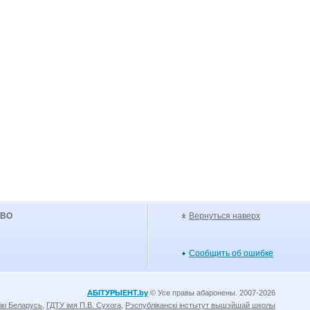
УВО
Вернуться наверх
Сообщить об ошибке
АБІТУРЫЕНТ.by
© Усе правы абаронены. 2007-2026
ікі Беларусь
,
ГДТУ імя П.В. Сухога
,
Рэспубліканскі інстытут вышэйшай школы