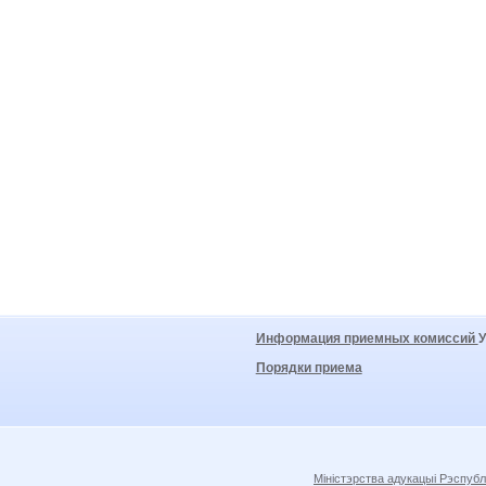
Информация приемных комиссий
Порядки приема
Міністэрства адукацыі Рэспубл