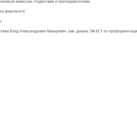
приемной комиссии, студентами и преподавателями
 на факультете
ы
2 этажа Влад Александрович Макаревич, зам. декана ЭФ БГУ по профориента