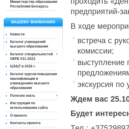
проходить «Ден
Министерства образования
Республики Беларусь
предприятий-за
ВАШЕМУ ВНИМАНИЮ
В ходе меропри
Новости
встреча с ру
Каталог учреждений
высшего образования
комиссии;
Каталог специальностей
ОКРБ 011-2022
выступление 
ЦЭ/ЦТ в 2026 г.
предложениям
Каталог курсов повышения
квалификации в
экскурсия по
учреждениях высшего
образования
Полезно знать
Ждем вас 25.10
Инструкция по
использованию сайта
Будет интерес
О проекте
Контакты проекта
Тел.: +37529897