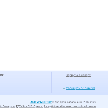
УВО
Вернуться наверх
Сообщить об ошибке
АБІТУРЫЕНТ.by
© Усе правы абаронены. 2007-2026
ікі Беларусь
,
ГДТУ імя П.В. Сухога
,
Рэспубліканскі інстытут вышэйшай школы