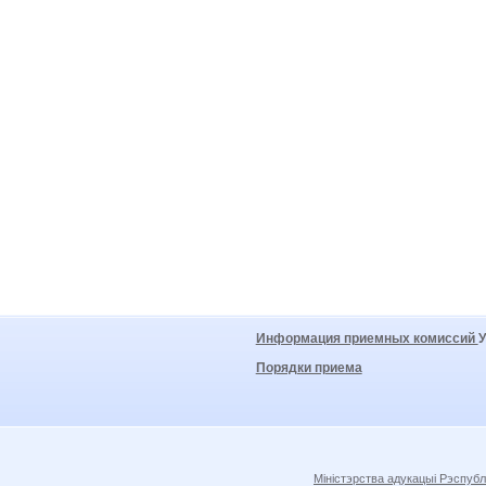
Информация приемных комиссий
Порядки приема
Міністэрства адукацыі Рэспубл