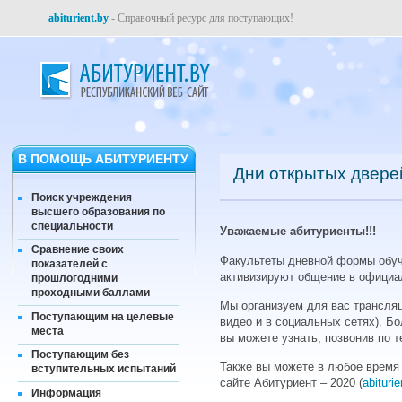
abiturient.by
- Справочный ресурс для поступающих!
В ПОМОЩЬ АБИТУРИЕНТУ
Дни открытых двере
Поиск учреждения
высшего образования по
специальности
Уважаемые абитуриенты!!!
Сравнение своих
Факультеты дневной формы обуч
показателей с
активизируют общение в официал
прошлогодними
проходными баллами
Мы организуем для вас трансляц
Поступающим на целевые
видео и в социальных сетях). Б
места
вы можете узнать, позвонив по 
Поступающим без
Также вы можете в любое время
вступительных испытаний
сайте Абитуриент – 2020 (
abituri
Информация