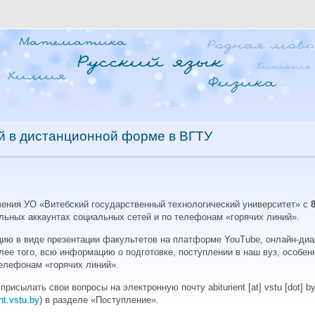
й в дистанционной форме в ВГТУ
ения УО «Витебский государственный технологический университет» с
ьных аккаунтах социальных сетей и по телефонам «горячих линий».
ию в виде презентации факультетов на платформе YouTube, онлайн-диал
олее того, всю информацию о подготовке, поступлении в наш вуз, особе
телефонам «горячих линий».
 присылать свои вопросы на электронную почту
abiturient
[at]
vstu [dot] by
ent.vstu.by
) в разделе «Поступление».