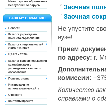
Министерства образования
Республики Беларусь
Заочная пол
Заочная сок
ВАШЕМУ ВНИМАНИЮ
Не упустите св
Новости
Каталог учреждений
вузе!
высшего образования
Каталог специальностей
Прием докумен
ОКРБ 011-2022
ЦЭ/ЦТ в 2026 г.
по адресу:
г. М
Каталог курсов повышения
квалификации в
Дополнительн
учреждениях высшего
образования
комиссии:
+375
Полезно знать
Инструкция по
Количество ва
использованию сайта
О проекте
справками о сд
Контакты проекта