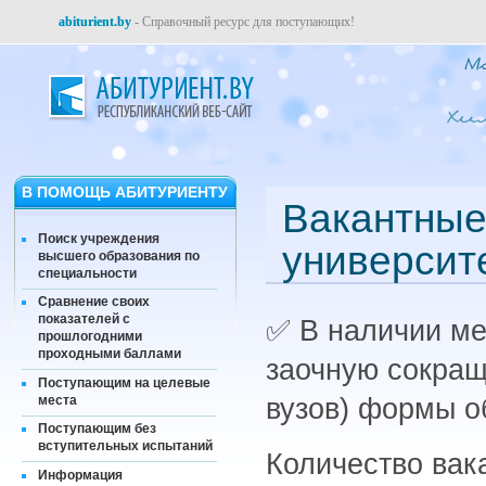
abiturient.by
- Справочный ресурс для поступающих!
В ПОМОЩЬ АБИТУРИЕНТУ
Вакантные
Поиск учреждения
университе
высшего образования по
специальности
Сравнение своих
показателей с
✅ В наличии мес
прошлогодними
проходными баллами
заочную сокращ
Поступающим на целевые
места
вузов) формы о
Поступающим без
вступительных испытаний
Количество вак
Информация