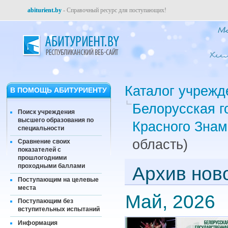
abiturient.by
- Справочный ресурс для поступающих!
Каталог учрежд
В ПОМОЩЬ АБИТУРИЕНТУ
Белорусская г
Поиск учреждения
высшего образования по
Красного Знам
специальности
область)
Сравнение своих
показателей с
прошлогодними
проходными баллами
Архив нов
Поступающим на целевые
места
Май, 2026
Поступающим без
вступительных испытаний
Информация