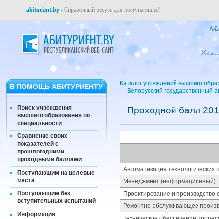
abiturient.by
- Справочный ресурс для поступающих!
Каталог учреждений высшего обра
В ПОМОЩЬ АБИТУРИЕНТУ
Белорусский государственный а
Поиск учреждения
Проходной балл 201
высшего образования по
специальности
Сравнение своих
показателей с
прошлогодними
проходными баллами
Автоматизация технологических п
Поступающим на целевые
места
Менеджмент (информационный)
Поступающим без
Проектирование и производство 
вступительных испытаний
Ремонтно-обслуживающее произво
Информация
Техническое обеспечение процес