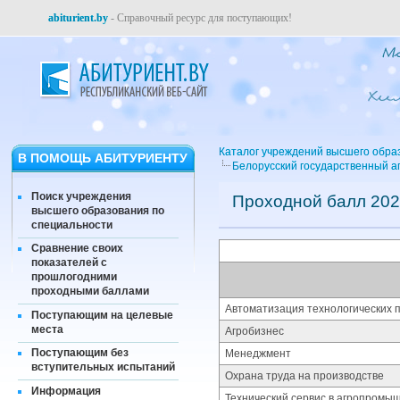
abiturient.by
- Справочный ресурс для поступающих!
Каталог учреждений высшего обра
В ПОМОЩЬ АБИТУРИЕНТУ
Белорусский государственный а
Поиск учреждения
Проходной балл 202
высшего образования по
специальности
Сравнение своих
показателей с
прошлогодними
проходными баллами
Автоматизация технологических п
Поступающим на целевые
места
Агробизнес
Поступающим без
Менеджмент
вступительных испытаний
Охрана труда на производстве
Информация
Технический сервис в агропромы