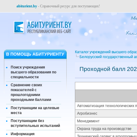
abiturient.by
- Справочный ресурс для поступающих!
Каталог учреждений высшего обра
В ПОМОЩЬ АБИТУРИЕНТУ
Белорусский государственный а
Поиск учреждения
Проходной балл 202
высшего образования по
специальности
Сравнение своих
показателей с
прошлогодними
проходными баллами
Автоматизация технологических п
Поступающим на целевые
места
Агробизнес
Поступающим без
Менеджмент
вступительных испытаний
Охрана труда на производстве
Информация
Технический сервис в агропромы