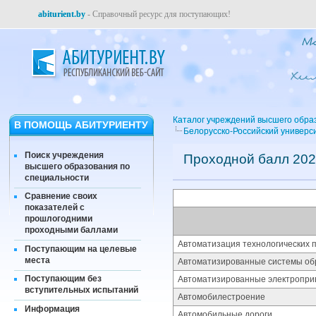
abiturient.by
- Справочный ресурс для поступающих!
Каталог учреждений высшего обра
В ПОМОЩЬ АБИТУРИЕНТУ
Белорусско-Российский универс
Поиск учреждения
Проходной балл 202
высшего образования по
специальности
Сравнение своих
показателей с
прошлогодними
проходными баллами
Автоматизация технологических п
Поступающим на целевые
места
Автоматизированные системы об
Поступающим без
Автоматизированные электропри
вступительных испытаний
Автомобилестроение
Информация
Автомобильные дороги