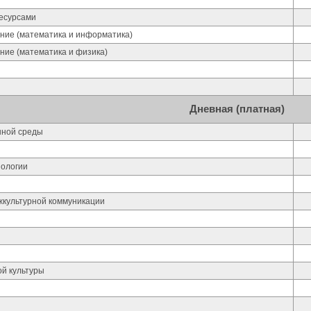
есурсами
ние (математика и информатика)
ние (математика и физика)
Дневная (платная)
нной среды
ологии
жкультурной коммуникации
ой культуры