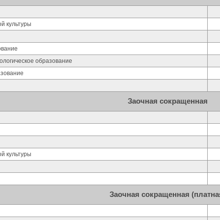
ой культуры
ование
хологическое образование
азование
Заочная сокращенная
ой культуры
Заочная сокращенная (платна