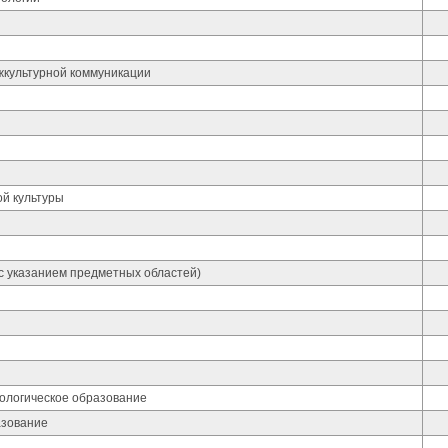
жкультурной коммуникации
ой культуры
с указанием предметных областей)
хологическое образование
азование