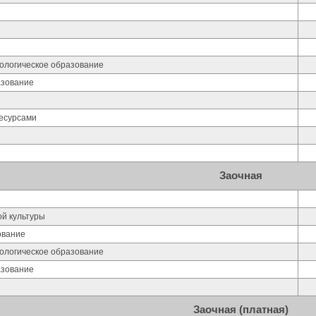
хологическое образование
азование
есурсами
Заочная
ой культуры
ование
хологическое образование
азование
Заочная (платная)