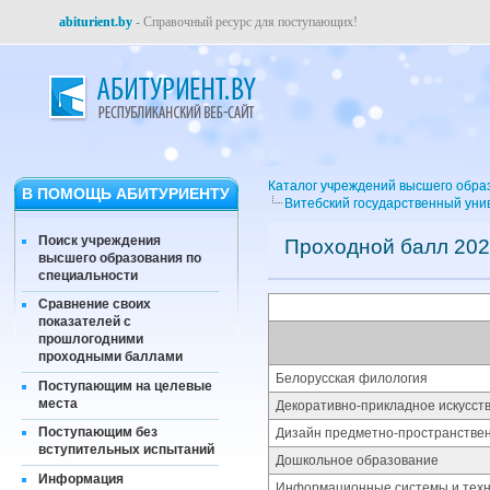
abiturient.by
- Справочный ресурс для поступающих!
Каталог учреждений высшего обра
В ПОМОЩЬ АБИТУРИЕНТУ
Витебский государственный уни
Поиск учреждения
Проходной балл 202
высшего образования по
специальности
Сравнение своих
показателей с
прошлогодними
проходными баллами
Белорусская филология
Поступающим на целевые
места
Декоративно-прикладное искусст
Поступающим без
Дизайн предметно-пространстве
вступительных испытаний
Дошкольное образование
Информация
Информационные системы и техн