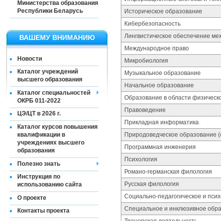
Министерства образования
Республики Беларусь
Историческое образование
Кибербезопасность
Лингвистическое обеспечение ме
ВАШЕМУ ВНИМАНИЮ
Международное право
Новости
Микробиология
Каталог учреждений
Музыкальное образование
высшего образования
Начальное образование
Каталог специальностей
Образование в области физическ
ОКРБ 011-2022
Правоведение
ЦЭ/ЦТ в 2026 г.
Прикладная информатика
Каталог курсов повышения
квалификации в
Природоведческое образование (
учреждениях высшего
Программная инженерия
образования
Психология
Полезно знать
Романо-германская филология
Инструкция по
Русская филология
использованию сайта
Социально-педагогическое и пси
О проекте
Специальное и инклюзивное обр
Контакты проекта