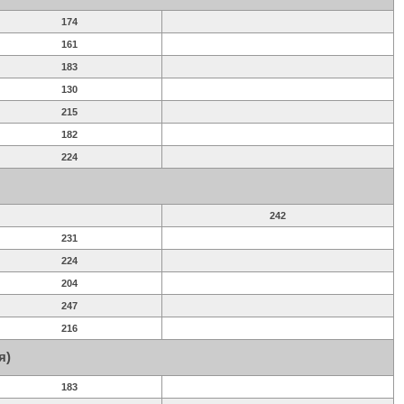
174
161
183
130
215
182
224
242
231
224
204
247
216
я)
183