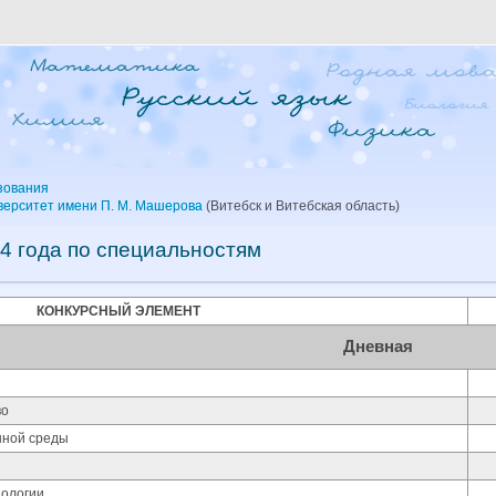
зования
верситет имени П. М. Машерова
(Витебск и Витебская область)
4 года по специальностям
КОНКУРСНЫЙ ЭЛЕМЕНТ
Дневная
во
нной среды
ологии