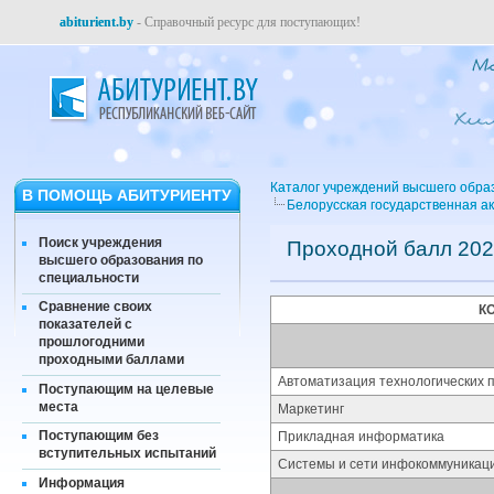
abiturient.by
- Справочный ресурс для поступающих!
Каталог учреждений высшего обра
В ПОМОЩЬ АБИТУРИЕНТУ
Белорусская государственная а
Поиск учреждения
Проходной балл 202
высшего образования по
специальности
Сравнение своих
К
показателей с
прошлогодними
проходными баллами
Автоматизация технологических п
Поступающим на целевые
места
Маркетинг
Поступающим без
Прикладная информатика
вступительных испытаний
Системы и сети инфокоммуникац
Информация