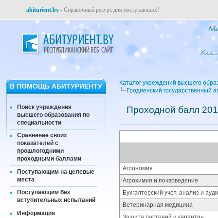
abiturient.by
- Справочный ресурс для поступающих!
Каталог учреждений высшего обра
В ПОМОЩЬ АБИТУРИЕНТУ
Гродненский государственный а
Поиск учреждения
Проходной балл 201
высшего образования по
специальности
Сравнение своих
показателей с
прошлогодними
проходными баллами
Агрономия
Поступающим на целевые
места
Агрохимия и почвоведение
Поступающим без
Бухгалтерский учет, анализ и ауд
вступительных испытаний
Ветеринарная медицина
Информация
Защита растений и карантин