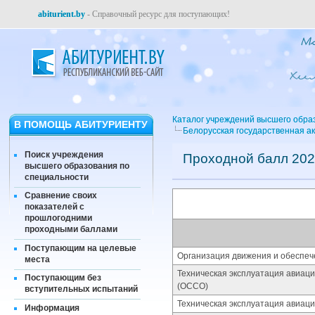
abiturient.by
- Справочный ресурс для поступающих!
Каталог учреждений высшего обра
В ПОМОЩЬ АБИТУРИЕНТУ
Белорусская государственная а
Поиск учреждения
Проходной балл 202
высшего образования по
специальности
Сравнение своих
показателей с
прошлогодними
проходными баллами
Поступающим на целевые
Организация движения и обеспеч
места
Техническая эксплуатация авиац
Поступающим без
(ОССО)
вступительных испытаний
Техническая эксплуатация авиаци
Информация