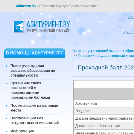
abiturient.by
- Справочный ресурс для поступающих!
Каталог учреждений высшего обра
В ПОМОЩЬ АБИТУРИЕНТУ
Полоцкий государственный уни
Поиск учреждения
Проходной балл 202
высшего образования по
специальности
Сравнение своих
показателей с
прошлогодними
проходными баллами
Архитектура
Поступающим на целевые
места
Геодезия
Поступающим без
Дизайн предметно-пространстве
вступительных испытаний
Дошкольное образование
Информация
Инженерные сети, оборудование 