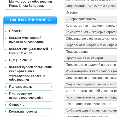
Министерства образования
Республики Беларусь
Информационные системы и техн
История
Кибербезопасность
ВАШЕМУ ВНИМАНИЮ
Компьютерная инженерия (профи
Новости
Компьютерная инженерия (проф
Каталог учреждений
Образование в области физическ
высшего образования
Переработка нефти и газа и про
Каталог специальностей
Правоведение
ОКРБ 011-2022
Программная инженерия
ЦЭ/ЦТ в 2026 г.
Производство изделий на основе
Каталог курсов повышения
квалификации в
Романо-германская филология (ан
учреждениях высшего
Современные иностранные языки (
образования
Социально-педагогическое и пси
Полезно знать
Строительство зданий и сооруже
Инструкция по
Технологические машины и обор
использованию сайта
Технологическое образование
О проекте
Трубопроводный транспорт, хране
Контакты проекта