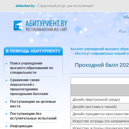
abiturient.by
- Справочный ресурс для поступающих!
Каталог учреждений высшего обра
В ПОМОЩЬ АБИТУРИЕНТУ
Институт современных знаний 
Поиск учреждения
Проходной балл 202
высшего образования по
специальности
Сравнение своих
показателей с
прошлогодними
проходными баллами
Дизайн (виртуальной среды)
Поступающим на целевые
места
Дизайн (костюма и тканей)
Поступающим без
Дизайн (предметно-пространстве
вступительных испытаний
Искусство эстрады (по направлен
Информация
Искусство эстрады (продюсерство