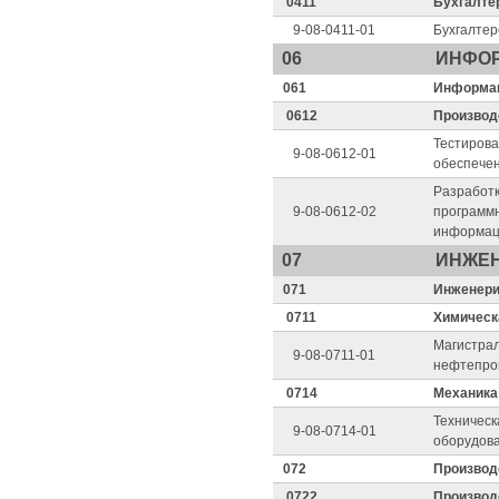
0411
Бухгалтер
9-08-0411-01
Бухгалтер
06
ИНФО
061
Информац
0612
Производ
Тестирова
9-08-0612-01
обеспече
Разработк
9-08-0612-02
программ
информац
07
ИНЖЕН
071
Инженери
0711
Химическ
Магистрал
9-08-0711-01
нефтепро
0714
Механика
Техническ
9-08-0714-01
оборудов
072
Производ
0722
Производ