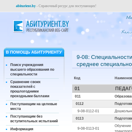
abiturient.by
- Справочный ресурс для поступающих!
В ПОМОЩЬ АБИТУРИЕНТУ
9-08: Специальност
среднее специально
Поиск учреждения
высшего образования по
специальности
Код
Наименов
Сравнение своих
показателей с
01
ПЕДАГ
прошлогодними
проходными баллами
011
Образова
0112
Подготовк
Поступающим на целевые
места
9-08-0112-01
Дошкольн
Поступающим без
0113
Подготов
вступительных испытаний
Обучение
9-08-0113-01
Информация
транспор