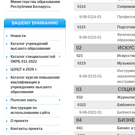
Министерства образования
Республики Беларусь
0114
Сопровож
9-08-0114-01
Професси
ВАШЕМУ ВНИМАНИЮ
0115
Подготов
Физическа
Новости
9-08-0115-01
образова
Каталог учреждений
02
ИСКУС
высшего образования
021
Искусств
Каталог специальностей
ОКРБ 011-2022
0215
Музыкаль
ЦЭ/ЦТ в 2026 г.
Инструмен
9-08-0215-01
указанием
Каталог курсов повышения
инструмен
квалификации в
учреждениях высшего
03
СОЦИА
образования
032
Журналис
Полезно знать
0322
Библиоте
Инструкция по
9-08-0322-01
Библиоте
использованию сайта
04
БИЗНЕ
О проекте
041
Бизнес и
Контакты проекта